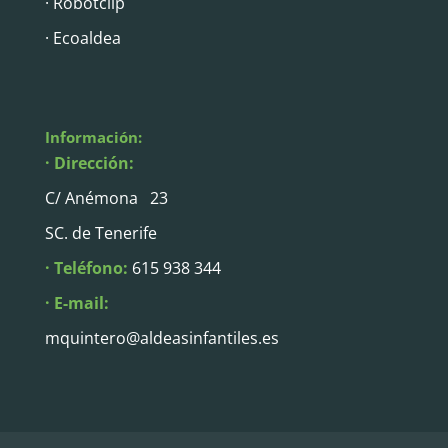
· Robotclip
· Ecoaldea
Información:
· Dirección:
C/ Anémona 23
SC. de Tenerife
· Teléfono:
615 938 344
· E-mail:
mquintero@aldeasinfantiles.es