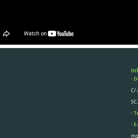
In
· D
C/
SC.
· T
· E
mq