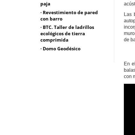
paja
acúst
· Revestimiento de pared
Las 
con barro
auto
· BTC. Taller de ladrillos
incor
ecológicos de tierra
muro
comprimida
de ba
· Domo Geodésico
En e
balas
con m