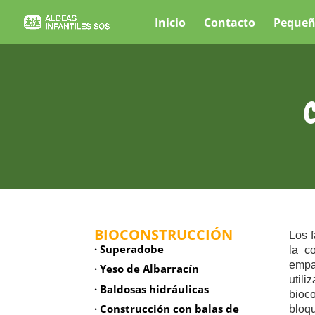
Inicio
Contacto
Pequeñ
C
BIOCONSTRUCCIÓN
Los 
· Superadobe
la c
empa
· Yeso de Albarracín
util
· Baldosas hidráulicas
bioc
· Construcción con balas de
bloq