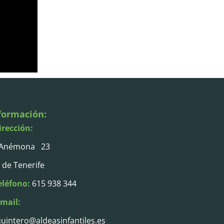
formación:
irección:
 Anémona 23
 de Tenerife
eléfono:
615 938 344
-mail:
uintero@aldeasinfantiles.es