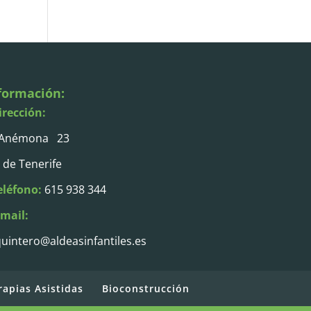
formación:
irección:
 Anémona 23
 de Tenerife
eléfono:
615 938 344
-mail:
uintero@aldeasinfantiles.es
rapias Asistidas
Bioconstrucción