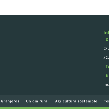
In
· D
C/
SC.
· T
· E
mq
 Granjeros
Un día rural
Agricultura sostenible
Te