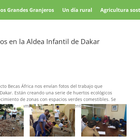
os Grandes Granjeros
Un día rural
Agricultura sos
s en la Aldea Infantil de Dakar
to Becas África nos envían fotos del trabajo que
e Dakar. Están creando una serie de huertos ecológicos
ecimiento de zonas con espacios verdes comestibles. Se
la educación ambiental como herramientas en la acción social.