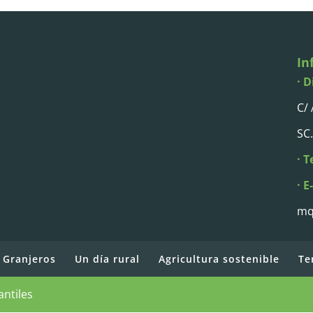
In
· D
C/
SC.
· T
· E
mq
 Granjeros
Un día rural
Agricultura sostenible
Te
antiles