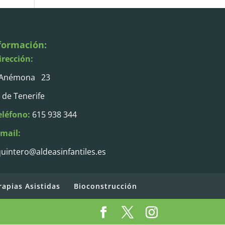
formación:
irección:
 Anémona 23
 de Tenerife
eléfono:
615 938 344
-mail:
uintero@aldeasinfantiles.es
rapias Asistidas
Bioconstrucción