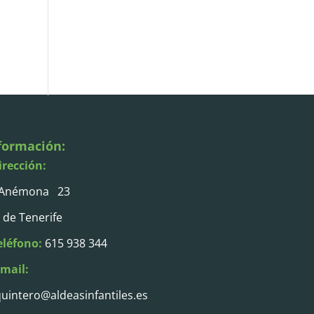
formación:
irección:
 Anémona 23
 de Tenerife
eléfono:
615 938 344
-mail:
uintero@aldeasinfantiles.es