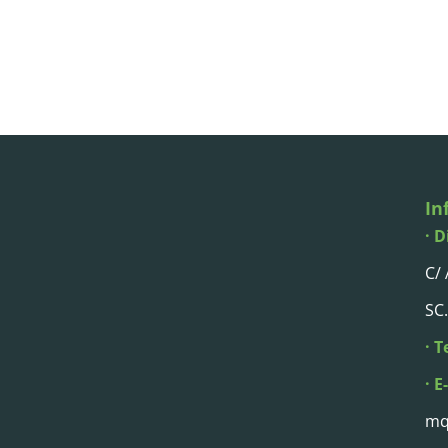
In
· D
C/
SC.
· T
· E
mq