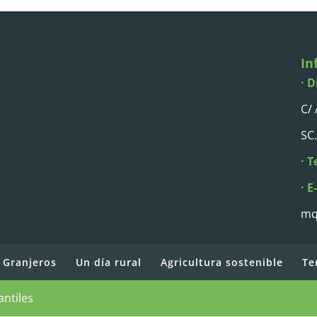
In
· D
C/
SC.
· T
· E
mq
 Granjeros
Un día rural
Agricultura sostenible
Te
antiles