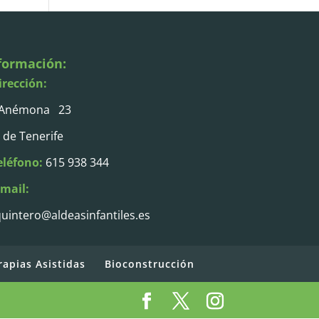
formación:
irección:
 Anémona 23
 de Tenerife
eléfono:
615 938 344
-mail:
uintero@aldeasinfantiles.es
rapias Asistidas
Bioconstrucción