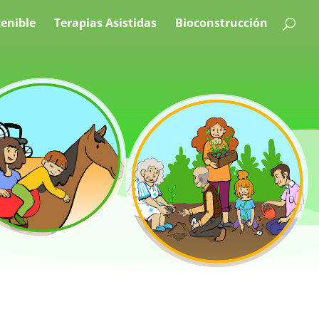
tenible
Terapias Asistidas
Bioconstrucción