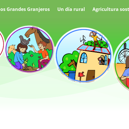
os Grandes Granjeros
Un día rural
Agricultura sos