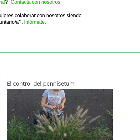
ral
?
¡Contacta con nosotros!
ieres colaborar con nosotros siendo
untario/a?,
Infórmate.
El control del pennisetum