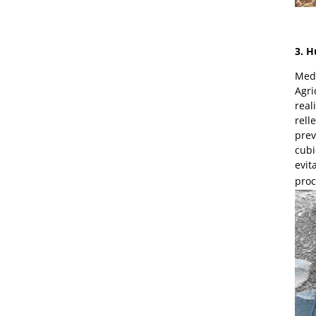
3. H
Medi
Agri
real
rell
prev
cubi
evit
proc