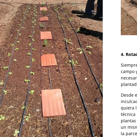
4. Rota
Siempre
campo y
necesar
plantad
Desde e
inculca
quiera 
técnica
plantas
un mism
la parc