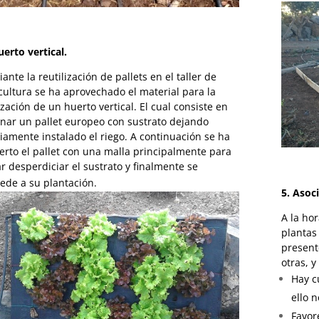
uerto vertical.
ante la reutilización de pallets en el taller de
cultura se ha aprovechado el material para la
ización de un huerto vertical. El cual consiste en
enar un pallet europeo con sustrato dejando
iamente instalado el riego. A continuación se ha
erto el pallet con una malla principalmente para
ar desperdiciar el sustrato y finalmente se
ede a su plantación.
5. Asoc
A la hor
plantas
present
otras, y
Hay c
ello 
Favor