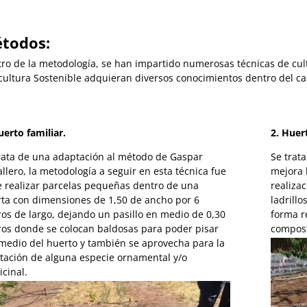
todos:
ro de la metodología, se han impartido numerosas técnicas de culti
cultura Sostenible adquieran diversos conocimientos dentro del cam
uerto familiar.
2. Huer
rata de una adaptación al método de Gaspar
Se trata
llero, la metodología a seguir en esta técnica fue
mejora 
e realizar parcelas pequeñas dentro de una
realiza
ta con dimensiones de 1,50 de ancho por 6
ladrill
os de largo, dejando un pasillo en medio de 0,30
forma r
os donde se colocan baldosas para poder pisar
compost
medio del huerto y también se aprovecha para la
tación de alguna especie ornamental y/o
cinal.