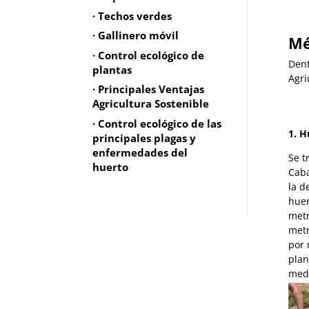
· Techos verdes
· Gallinero móvil
Mé
· Control ecológico de
Dent
plantas
Agri
· Principales Ventajas
Agricultura Sostenible
· Control ecológico de las
1. H
principales plagas y
enfermedades del
Se t
huerto
Caba
la d
huer
metr
metr
por 
plan
medi