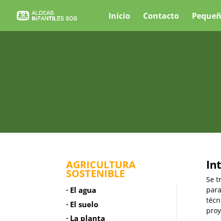
Inicio
Contacto
Pequeñ
In
AGRICULTURA
SOSTENIBLE
Se t
para
· El agua
técn
· El suelo
proy
· La planta